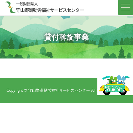
コ
ナ
ン
ビ
テ
ゲ
ン
ー
ツ
シ
へ
ョ
貸付斡旋事業
ス
ン
キ
に
ッ
移
プ
動
Copyright © 守山野洲勤労福祉サービスセンター All Rights Reserved.