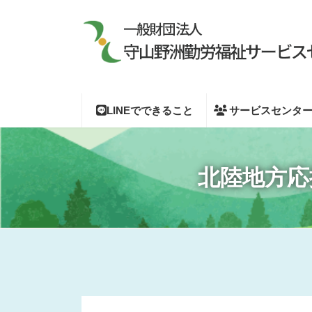
コ
ナ
ン
ビ
テ
ゲ
ン
ー
ツ
シ
へ
ョ
ス
ン
キ
に
LINEでできること
サービスセンタ
ッ
移
プ
動
北陸地方応