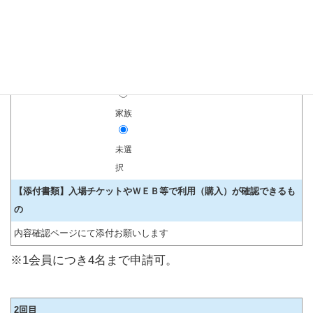
未選
択
会員
家族
未選
択
【添付書類】入場チケットやＷＥＢ等で利用（購入）が確認できるも
の
内容確認ページにて添付お願いします
※1会員につき4名まで申請可。
2回目