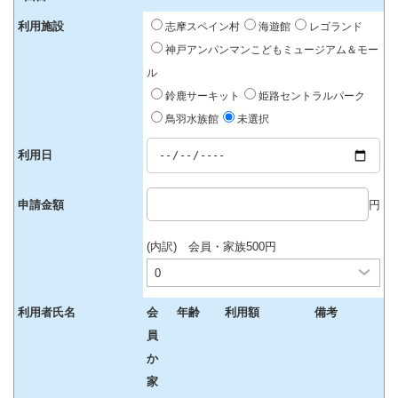
利用施設
志摩スペイン村
海遊館
レゴランド
神戸アンパンマンこどもミュージアム＆モー
ル
鈴鹿サーキット
姫路セントラルパーク
鳥羽水族館
未選択
利用日
申請金額
円
(内訳) 会員・家族500円
利用者氏名
会
年齢
利用額
備考
員
か
家