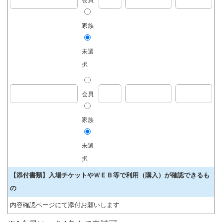
家族
未選
択
会員
家族
未選
択
【添付書類】入場チケットやＷＥＢ等で利用（購入）が確認できるも
の
内容確認ページにて添付お願いします