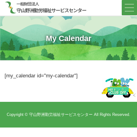
コ
ナ
ン
ビ
テ
ゲ
ン
ー
ツ
シ
へ
ョ
My Calendar
ス
ン
キ
に
ッ
移
プ
動
[my_calendar id="my-calendar"]
Copyright © 守山野洲勤労福祉サービスセンター All Rights Reserved.