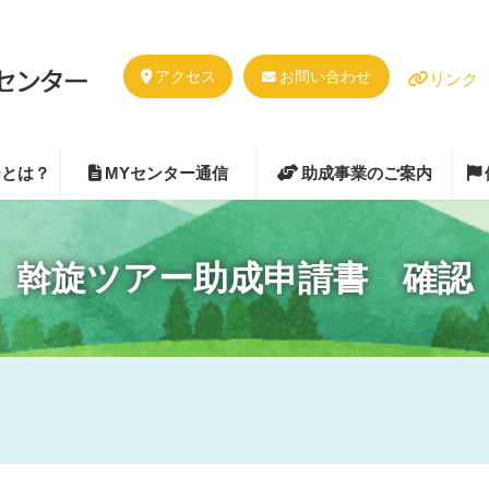
アクセス
お問い合わせ
リンク
ーとは？
MYセンター通信
助成事業のご案内
斡旋ツアー助成申請書 確認