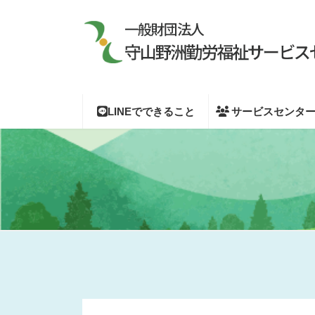
コ
ナ
ン
ビ
テ
ゲ
ン
ー
ツ
シ
へ
ョ
ス
ン
キ
に
LINEでできること
サービスセンタ
ッ
移
プ
動