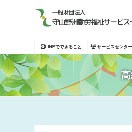
コ
ナ
ン
ビ
テ
ゲ
ン
ー
ツ
シ
へ
ョ
ス
ン
キ
に
LINEでできること
サービスセンタ
ッ
移
プ
動
高