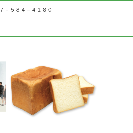
７－５８４－４１８０