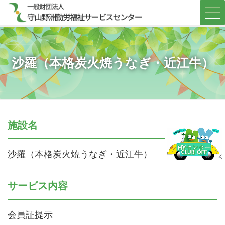
コ
ナ
ン
ビ
テ
ゲ
ン
ー
ツ
シ
へ
ョ
沙羅（本格炭火焼うなぎ・近江牛）
ス
ン
キ
に
ッ
移
プ
動
施設名
沙羅（本格炭火焼うなぎ・近江牛）
サービス内容
会員証提示