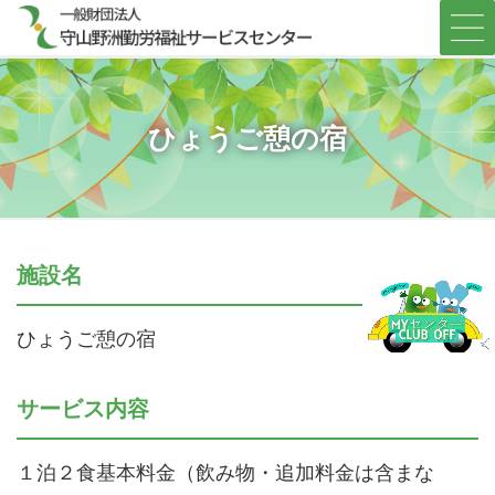
コ
ナ
ン
ビ
テ
ゲ
ン
ー
ツ
シ
へ
ョ
ひょうご憩の宿
ス
ン
キ
に
ッ
移
プ
動
施設名
ひょうご憩の宿
サービス内容
１泊２食基本料金（飲み物・追加料金は含まな